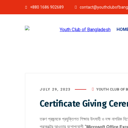
+880 1686 902689
contact@youthclubofbang
HOM
JULY 29, 2023
YOUTH CLUB OF 
Certificate Giving Ce
তরুণ প্রজন্মকে প্রযুক্তিগত শিক্ষায় উৎসাহী ও দক্ষ নাগরিক হিসেব
প্রজেক্টের আওতায় যুগোপযোগী ”𝗠𝗶𝗰𝗿𝗼𝘀𝗼𝗳𝘁 𝗢𝗳𝗳𝗶𝗰𝗲 