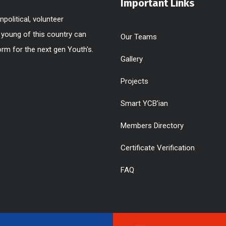
Important Links
political, volunteer
 young of this country can
Our Teams
rm for the next gen Youth's.
Gallery
Projects
Smart YCB’ian
Members Directory
Certificate Verification
FAQ