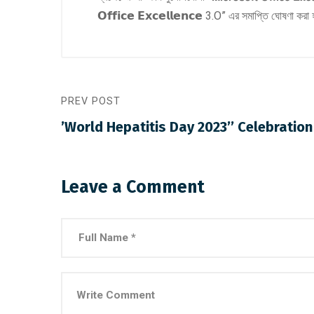
𝗢𝗳𝗳𝗶𝗰𝗲 𝗘𝘅𝗰𝗲𝗹𝗹𝗲𝗻𝗰𝗲 3.O” এর সমাপ্তি ঘোষণা কর
PREV POST
’World Hepatitis Day 2023’’ Celebration
Leave a Comment