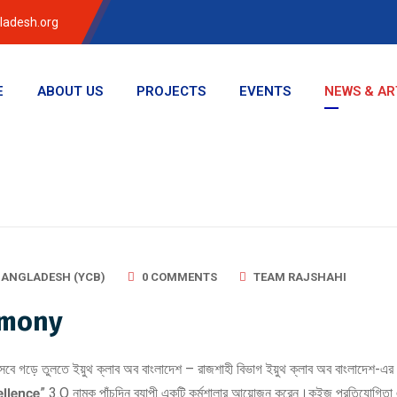
ladesh.org
E
ABOUT US
PROJECTS
EVENTS
NEWS & AR
BANGLADESH (YCB)
0 COMMENTS
TEAM RAJSHAHI
remony
ে গড়ে তুলতে ইয়ুথ ক্লাব অব বাংলাদেশ – রাজশাহী বিভাগ ইয়ুথ ক্লাব অব বাংলাদেশ-এর ১০ম প্রতিষ্
𝗘𝘅𝗰𝗲𝗹𝗹𝗲𝗻𝗰𝗲” 3.O নামক পাঁচদিন ব্যাপী একটি কর্মশালার আয়োজন করেন।কুইজ প্রতিযোগিতা 