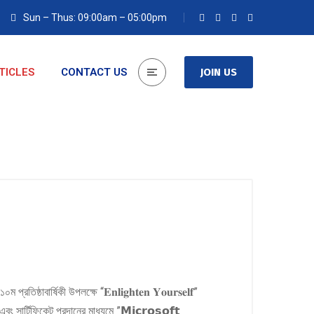
Sun – Thus: 09:00am – 05:00pm
TICLES
CONTACT US
JOIN US
ঠাবার্ষিকী উপলক্ষে “𝐄𝐧𝐥𝐢𝐠𝐡𝐭𝐞𝐧 𝐘𝐨𝐮𝐫𝐬𝐞𝐥𝐟”
এবং সার্টিফিকেট প্রদানের মাধ্যমে ”𝗠𝗶𝗰𝗿𝗼𝘀𝗼𝗳𝘁